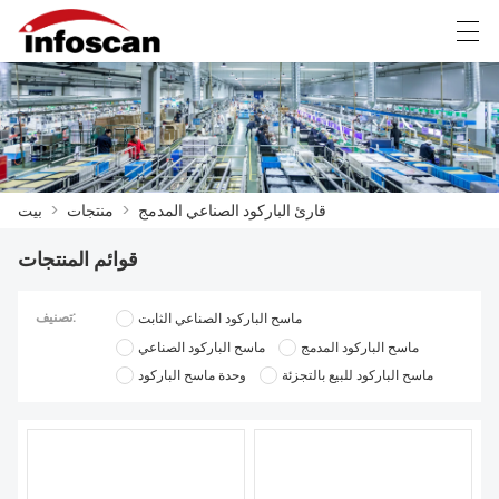
Ελληνική γλώσσα
Deutsch
中文
العربية
قارئ الباركود الصناعي المدمج
>
منتجات
>
بيت
بيت
قوائم المنتجات
منتجات
أخبار
تصنيف:
ماسح الباركود الصناعي الثابت
ماسح الباركود المدمج
ماسح الباركود الصناعي
عرض المصنع
ماسح الباركود للبيع بالتجزئة
وحدة ماسح الباركود
اتصل بنا
معلومات عنا