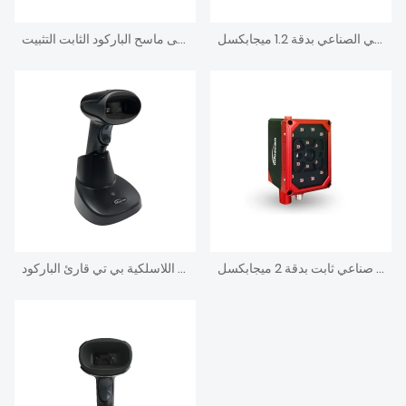
ماسح باركود ثابت التركيز التلقائي الصناعي بدقة 1.2 ميجابكسل
دليل صناعي يركز على ماسح الباركود الثابت التثبيت
شاشة لمس ماسح باركود صناعي ثابت بدقة 2 ميجابكسل
الصناعية المحمولة اللاسلكية بي تي قارئ الباركود