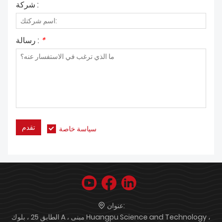
شركة :
*
رسالة :
تقدم
سياسة خاصة
عنوان:
الطابق 25 ، بلوك A ، مبنى Huangpu Science and Technology ،