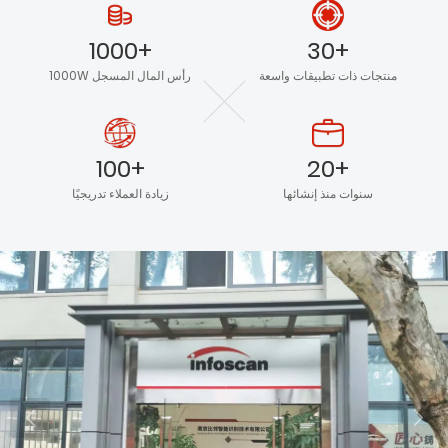
1000+
30+
منتجات ذات تطبيقات واسعة
1000W رأس المال المسجل
100+
20+
سنوات منذ إنشائها
زيادة العملاء تدريجيًا