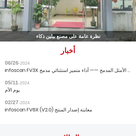
نظرة عامة على مصنع بيلين ذكاء
أخبار
06/26
-2024
infoscan FV3X الأيون الأمثل المدمج —— أداء متميز استثنائي مدمج
05/11
-2024
يوم الأم
02/27
-2024
infoscan FV6X (V2.0) معاينة إصدار المنتج