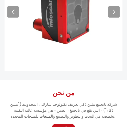
من نحن
شركة نانجينغ بيلين ذكي تعريف تكنولوجيا شارك. ، المحدودة. ("بيلين
ذكاء") - التي تقع في نانجينغ ، الصين - هي مؤسسة عالية التقنية
متخصصة في البحث والتطوير والتصنيع والمبيعات للمنتجات المحددة
تلقائيًا (معرف تلقائي) ، وخاصة قراءة الباركود منتجات. علامتنا