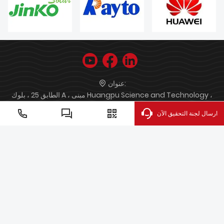
عنوان:
الطابق 25 ، بلوك A ، مبنى Huangpu Science and Technology ،
مقاطعة Xuanwu ، نانجينغ ، الصين.
ارسال لجنة التحقيق الآن
overseasales@infoscan.com.cn
البريدالإلكتروني:
+86-13722725408
هاتف:
الماسح الضوئي المحمول وعرة
قارئ الباركود الصناعي المدمج
قارئ
الباركود المحمول الصناعي
ماسح كود ريال قطري لسطح المكتب
ماسح
الباركود المحمول
ماسح الباركود لمتجر البيع بالتجزئة
قارئ جبل ثابت
حقوق النشر © 2022 Nanjing Bilin Intelligent Identification