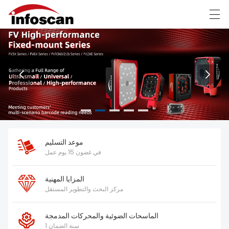
Ελληνική γλώσσα
Deutsch
中文
العربية
بيت
منتجات
موعد التسليم
أخبار
في غضون 15 يوم عمل
عرض المصنع
المزايا المهنية
اتصل بنا
مركز البحث والتطوير المستقل
معلومات عنا
الماسحات الضوئية والمحركات المدمجة
1 سنة الضمان