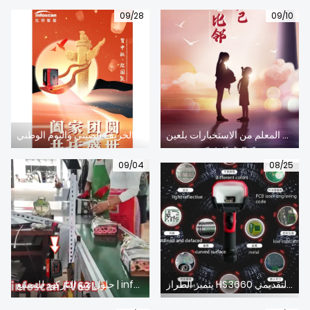
09/28
09/10
أطيب التمنيات بيوم المعلم من الاستخبارات بلعين
الاحتفال بمهرجان منتصف الخريف الصيني واليوم الوطني!
09/04
08/25
يتميز الطراز HS3660 المحمول بقارئ كود دي بي إم بالعرض التقديمي
حلول تتبع الباركود للتصنيع | infoscan قارئ التثبيت الثابت