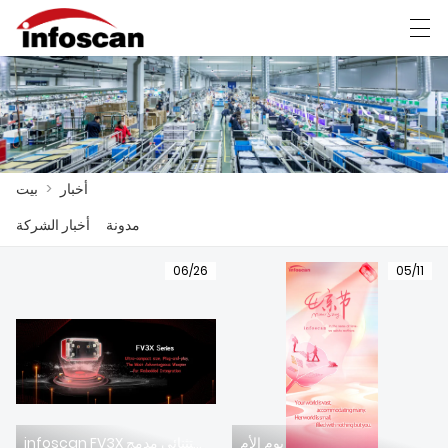
Ελληνική γλώσσα
Deutsch
中文
العربية
أخبار
>
بيت
بيت
مدونة
أخبار الشركة
منتجات
06/26
05/11
أخبار
عرض المصنع
اتصل بنا
معلومات عنا
يوم الأم
infoscan FV3X الأيون الأمثل المدمج —— أداء متميز استثنائي مدمج