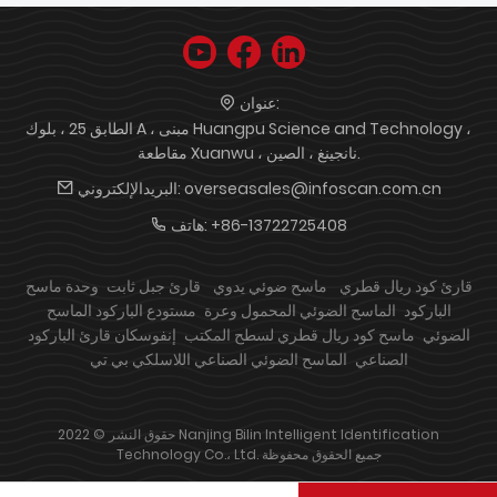
عنوان:
الطابق 25 ، بلوك A ، مبنى Huangpu Science and Technology ،
مقاطعة Xuanwu ، نانجينغ ، الصين.
overseasales@infoscan.com.cn
البريدالإلكتروني:
+86-13722725408
هاتف:
قارئ كود ريال قطري
ماسح ضوئي يدوي
قارئ جبل ثابت
وحدة ماسح
الباركود
الماسح الضوئي المحمول وعرة
مستودع الباركود الماسح
الضوئي
ماسح كود ريال قطري لسطح المكتب
إنفوسكان قارئ الباركود
الصناعي
الماسح الضوئي الصناعي اللاسلكي بي تي
حقوق النشر © 2022 Nanjing Bilin Intelligent Identification
Technology Co.، Ltd. جميع الحقوق محفوظة