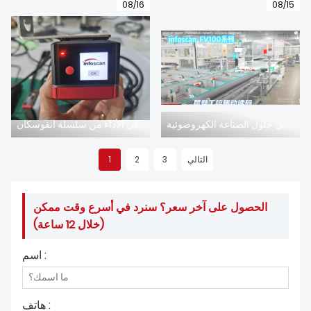
08/16
08/15
قارئ إنفوسكان الصناعي حلول الصناعة الكهروضوئية
الظهور الأول لقارئ الباركود الذكي عالي الأداء من سلسلة انفوسكان FV2X0
التالي
3
2
1
الحصول على آخر سعر؟ سنرد في أسرع وقت ممكن
(خلال 12 ساعة)
اسم :
هاتف :