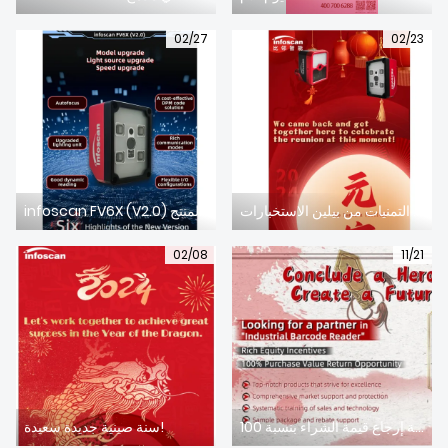
تحميل
02/27
02/23
مهرجان الفوانيس السعيدة - أطيب التمنيات من بيلين الاستخبارات
infoscan FV6X (V2.0) معاينة إصدار المنتج
02/08
11/21
البحث عن شركاء يتمتعون بفرصة إرجاع قيمة الشراء بنسبة 100%
سنة صينية جديدة سعيدة!