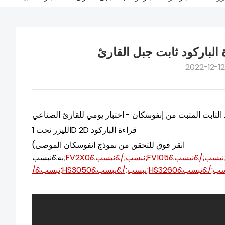
 الباركود ثابت جبل القارئ
2022-12-12
 الثابت المثبت من إنفوسكان - اختبار يومي للقارئ الصناعي
الليزر نحت 1D 2D قراءة الباركود
(انقر فوق للتحقق من نموذج انفوسكان الموصى
&نبسب;
FV105
&نبسب;/&نبسب;
FV2X0
به&نبسب;
HS3260
&نبسب;/&نبسب;
HS3050
/&نبسب;