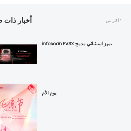
أخبار ذات 
أكثر من >
infoscan FV3X الأيون الأمثل المدمج —— أداء متميز استثنائي مدمج
يوم الأم