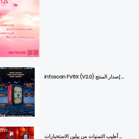
infoscan FV6X (V2.0) معاينة إصدار المنتج
مهرجان الفوانيس السعيدة - أطيب التمنيات من بيلين الاستخبارات