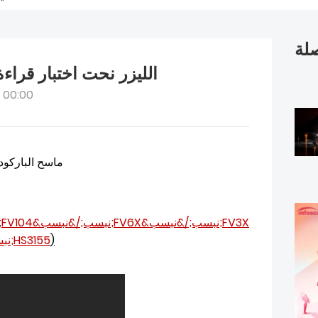
صلة
الليزر نحت اختبار قراءة
 00:00
ماسح الباركود
FV3X
&نبسب;/&نبسب;
FV6X
&نبسب;/&نبسب;
FV104
&نبسب;/
)
HS3155
&نبسب;/&نبسب;